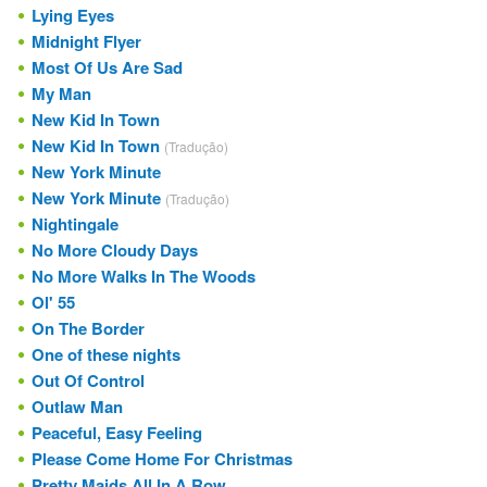
Lying Eyes
Midnight Flyer
Most Of Us Are Sad
My Man
New Kid In Town
New Kid In Town
(Tradução)
New York Minute
New York Minute
(Tradução)
Nightingale
No More Cloudy Days
No More Walks In The Woods
Ol' 55
On The Border
One of these nights
Out Of Control
Outlaw Man
Peaceful, Easy Feeling
Please Come Home For Christmas
Pretty Maids All In A Row