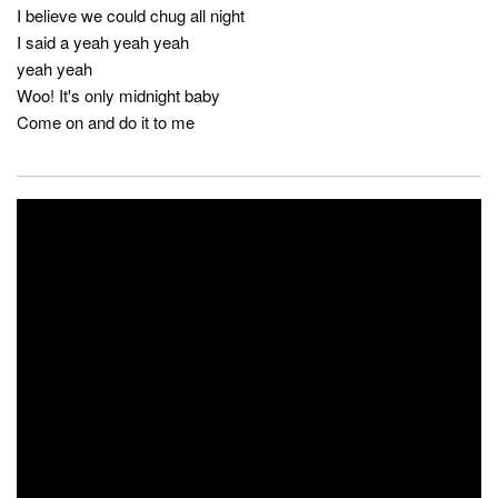
I believe we could chug all night
I said a yeah yeah yeah
yeah yeah
Woo! It's only midnight baby
Come on and do it to me