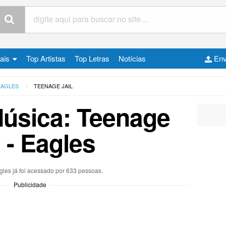
cais
Top Artistas
Top Letras
Notícias
Env
EAGLES
TEENAGE JAIL
Música: Teenage
l - Eagles
gles já foi acessado por 633 pessoas.
Publicidade