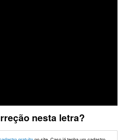
rreção nesta letra?
cadastro gratuito
no site. Caso já tenha um cadastro,