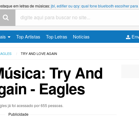
estaque em letras de músicas:
jbl, edifier ou qcy: qual fone bluetooth escolher p
cais
Top Artistas
Top Letras
Notícias
Env
EAGLES
TRY AND LOVE AGAIN
Música: Try And
gain - Eagles
gles já foi acessado por 655 pessoas.
Publicidade