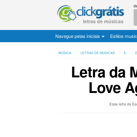
d
letras de músicas
Navegue pelas iniciais
Estilos musi
MÚSICA
LETRAS DE MÚSICAS
E
Letra da 
Love A
Esse letra de Ea