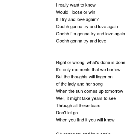
I really want to know
Would I loose or win
If I try and love again?
Ooohh gonna try and love again
Ooohh I'm gonna try and love again
Ooohh gonna try and love
Right or wrong, what's done is done
It's only moments that we borrow
But the thoughts will linger on
of the lady and her song
When the sun comes up tomorrow
Well, it might take years to see
Through all these tears
Don't let go
When you find it you will know
Oh,gonna try and love again