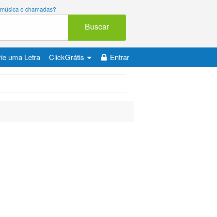
ara música e chamadas?
Buscar
ie uma Letra
ClickGrátis
Entrar