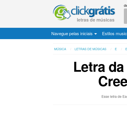
d
letras de músicas
Navegue pelas iniciais
Estilos musi
MÚSICA
LETRAS DE MÚSICAS
E
Letra da
Cree
Esse letra de Ea