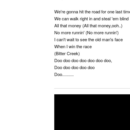
We're gonna hit the road for one last tim
We can walk right in and steal 'em blind
All that money (All that money,ooh..)
No more runnin' (No more runnin')
I can't wait to see the old man's face
When I win the race
(Bitter Creek)
Doo doo doo doo doo doo doo,
Doo doo doo doo doo
Doo..........