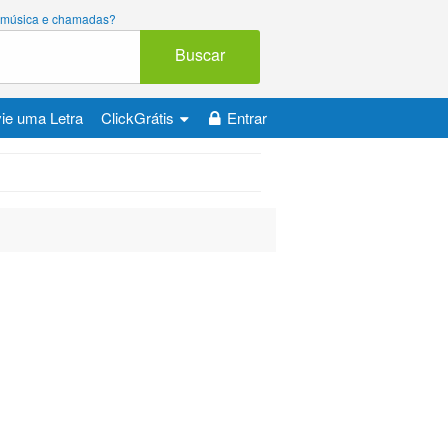
ara música e chamadas?
Buscar
ie uma Letra
ClickGrátis
Entrar