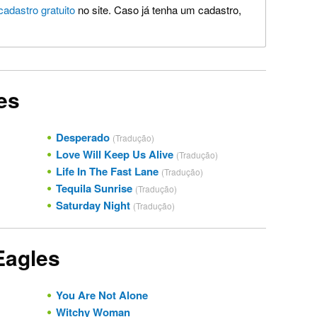
cadastro gratuito
no site. Caso já tenha um cadastro,
es
Desperado
(Tradução)
Love Will Keep Us Alive
(Tradução)
Life In The Fast Lane
(Tradução)
Tequila Sunrise
(Tradução)
Saturday Night
(Tradução)
Eagles
You Are Not Alone
Witchy Woman