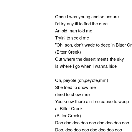
Once I was young and so unsure
I'd try any ill to find the cure
An old man told me
Tryin' to scold me
"Oh, son, don't wade to deep in Bitter C
(Bitter Creek)
Out where the desert meets the sky
Is where I go when I wanna hide
Oh, peyote (oh,peyote,mm)
She tried to show me
(tried to show me)
You know there ain't no cause to weep
at Bitter Creek
(Bitter Creek)
Doo doo doo doo doo doo doo doo doo
Doo, doo doo doo doo doo doo doo