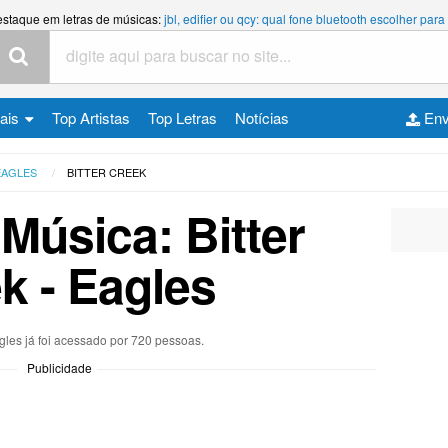
estaque em letras de músicas:
jbl, edifier ou qcy: qual fone bluetooth escolher p
cais
Top Artistas
Top Letras
Notícias
Env
EAGLES
BITTER CREEK
 Música: Bitter
k - Eagles
gles já foi acessado por 720 pessoas.
Publicidade