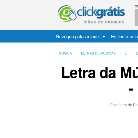
d
letras de músicas
Navegue pelas iniciais
Estilos musi
MÚSICA
LETRAS DE MÚSICAS
E
Letra da M
-
Esse letra de Ea