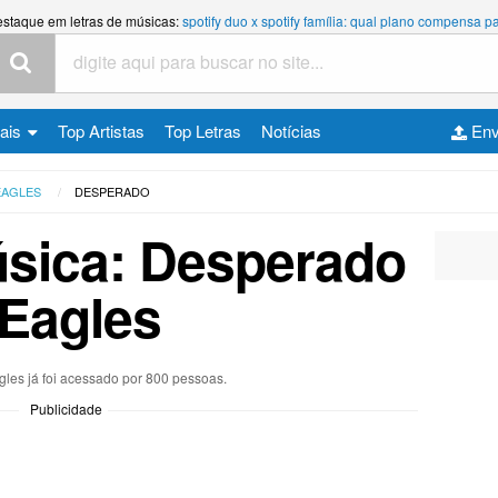
estaque em letras de músicas:
spotify duo x spotify família: qual plano compensa
cais
Top Artistas
Top Letras
Notícias
Env
EAGLES
DESPERADO
úsica: Desperado
 Eagles
gles já foi acessado por 800 pessoas.
Publicidade