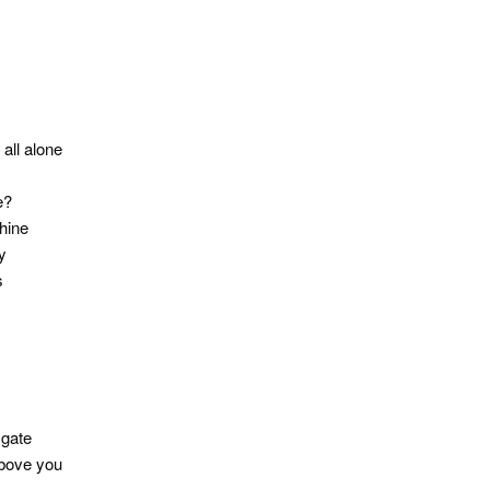
 all alone
e?
hine
ay
s
 gate
above you