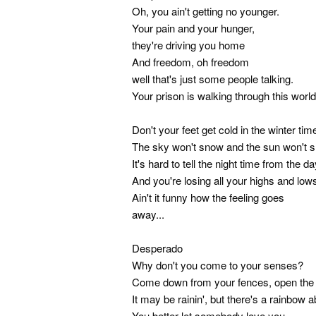
Oh, you ain't getting no younger.
Your pain and your hunger,
they're driving you home
And freedom, oh freedom
well that's just some people talking.
Your prison is walking through this world
Don't your feet get cold in the winter tim
The sky won't snow and the sun won't s
It's hard to tell the night time from the d
And you're losing all your highs and low
Ain't it funny how the feeling goes
away...
Desperado
Why don't you come to your senses?
Come down from your fences, open the
It may be rainin', but there's a rainbow 
You better let somebody love you