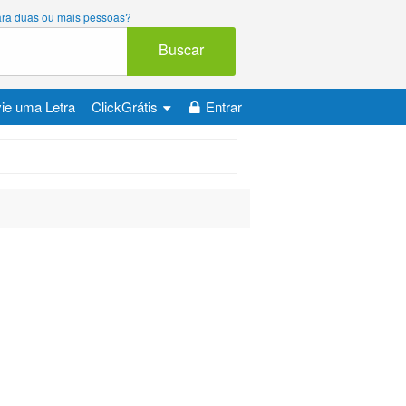
 para duas ou mais pessoas?
Buscar
ie uma Letra
ClickGrátis
Entrar