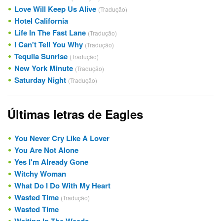
Love Will Keep Us Alive
(Tradução)
Hotel California
Life In The Fast Lane
(Tradução)
I Can't Tell You Why
(Tradução)
Tequila Sunrise
(Tradução)
New York Minute
(Tradução)
Saturday Night
(Tradução)
Últimas letras de Eagles
You Never Cry Like A Lover
You Are Not Alone
Yes I'm Already Gone
Witchy Woman
What Do I Do With My Heart
Wasted Time
(Tradução)
Wasted Time
Waiting In The Weeds