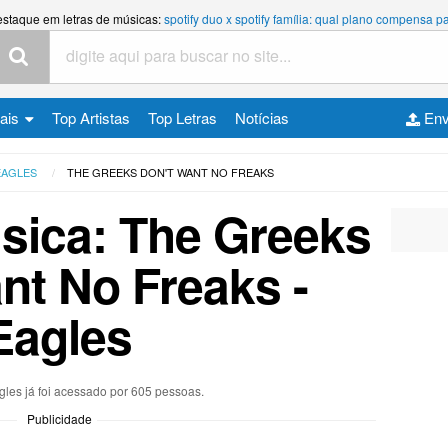
estaque em letras de músicas:
spotify duo x spotify família: qual plano compensa
cais
Top Artistas
Top Letras
Notícias
Env
EAGLES
THE GREEKS DON'T WANT NO FREAKS
sica: The Greeks
nt No Freaks -
Eagles
gles já foi acessado por 605 pessoas.
Publicidade