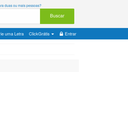
 para duas ou mais pessoas?
Buscar
ie uma Letra
ClickGrátis
Entrar