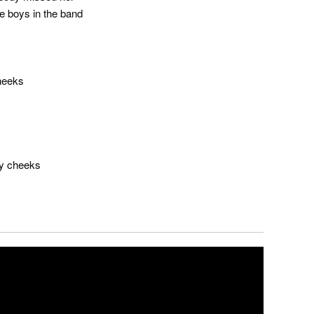
he boys in the band
cheeks
sy cheeks