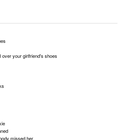
ues
l over your girlfriend's shoes
eks
xie
nned
mebody missed her