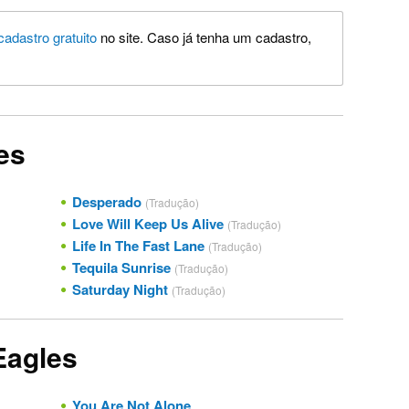
cadastro gratuito
no site. Caso já tenha um cadastro,
es
Desperado
(Tradução)
Love Will Keep Us Alive
(Tradução)
Life In The Fast Lane
(Tradução)
Tequila Sunrise
(Tradução)
Saturday Night
(Tradução)
Eagles
You Are Not Alone