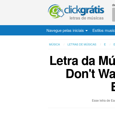
d
letras de músicas
Navegue pelas iniciais
Estilos musi
MÚSICA
LETRAS DE MÚSICAS
E
Letra da Mú
Don't Wa
Esse letra de Ea