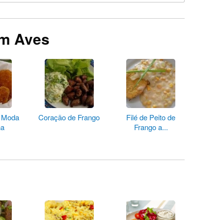
em Aves
à Moda
Coração de Frango
Filé de Peito de
na
Frango a...