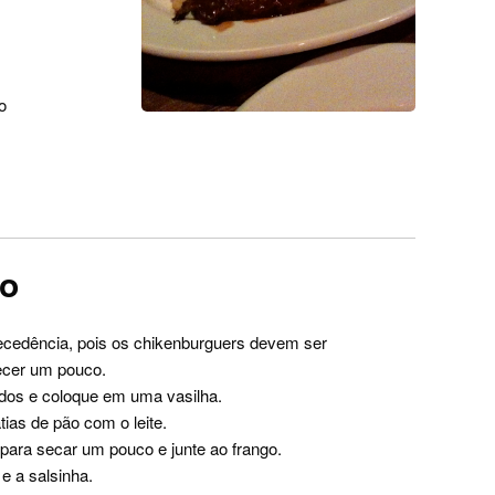
o
ro
cedência, pois os chikenburguers devem ser
recer um pouco.
ados e coloque em uma vasilha.
ias de pão com o leite.
ra secar um pouco e junte ao frango.
e a salsinha.