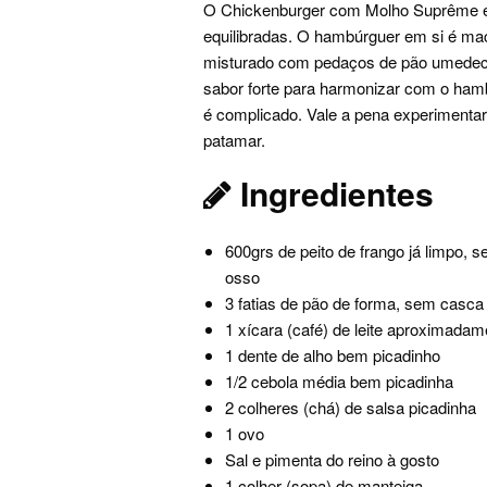
O Chickenburger com Molho Suprême é 
equilibradas. O hambúrguer em si é ma
misturado com pedaços de pão umedeci
sabor forte para harmonizar com o ham
é complicado. Vale a pena experimentar
patamar.
Ingredientes
600grs de peito de frango já limpo, 
osso
3 fatias de pão de forma, sem casca
1 xícara (café) de leite aproximadam
1 dente de alho bem picadinho
1/2 cebola média bem picadinha
2 colheres (chá) de salsa picadinha
1 ovo
Sal e pimenta do reino à gosto
1 colher (sopa) de manteiga