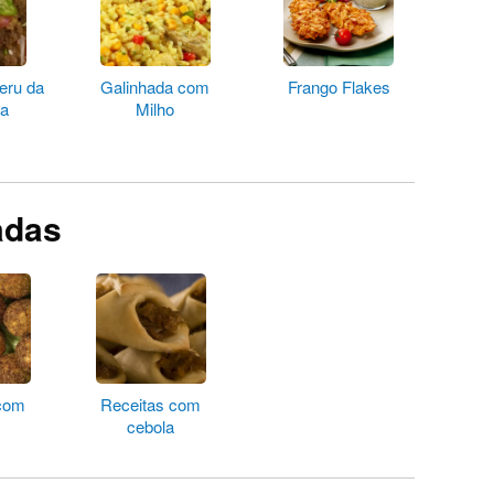
eru da
Galinhada com
Frango Flakes
va
Milho
adas
 com
Receitas com
cebola