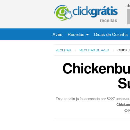
d
receitas
Aves
Receitas
Dicas de Cozinha
RECEITAS
RECEITAS DE AVES
CHICK
Chickenbu
S
Essa receita já foi acessada por 5227 pessoa
Chicken
P