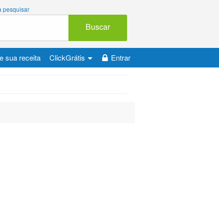
 a pesquisar
Buscar
e sua receita
ClickGrátis
Entrar