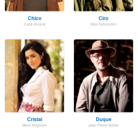
Chico
Ciro
Cacá Amaral
Max Fercondini
Cristal
Duque
Moro Anghileri
Jean Pierre Noher