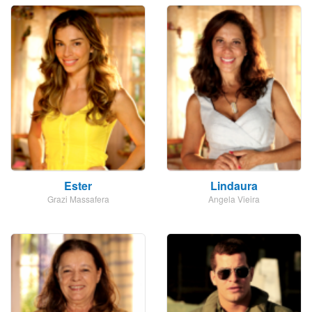
Ester
Lindaura
Grazi Massafera
Angela Vieira