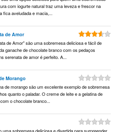
ura com iogurte natural traz uma leveza e frescor na
a fica aveludada e macia,...
ata de Amor
ata de Amor" são uma sobremesa deliciosa e fácil de
e da ganache de chocolate branco com os pedaços
 serenata de amor é perfeito. A...
 de Morango
tina de morango são um excelente exemplo de sobremesa
hos quanto o paladar. O creme de leite e a gelatina de
om o chocolate branco...
ão uma sobremesa deliciosa e divertida para surpreender