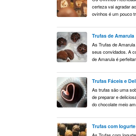
certeza vai agradar a
ovinhos é um pouco tr
Trufas de Amarula
As Trufas de Amarula
seus convidados. A c
de Amarula é perfeitam
Trufas Fáceis e Del
As trufas são uma sob
de preparar e delicio
do chocolate meio am
Trufas com Iogurte
As Trufas com Iogurt