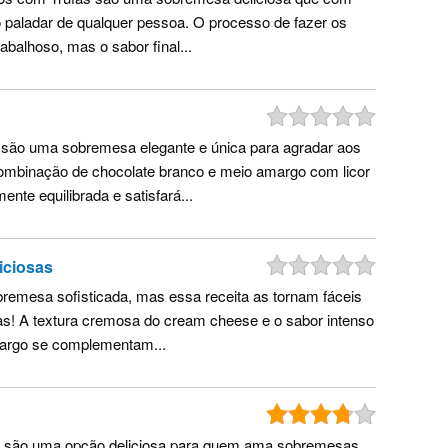
o paladar de qualquer pessoa. O processo de fazer os
abalhoso, mas o sabor final...
 são uma sobremesa elegante e única para agradar aos
ombinação de chocolate branco e meio amargo com licor
ente equilibrada e satisfará...
iciosas
remesa sofisticada, mas essa receita as tornam fáceis
sas! A textura cremosa do cream cheese e o sabor intenso
argo se complementam...
e são uma opção deliciosa para quem ama sobremesas