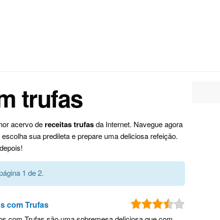
m trufas
lhor acervo de
receitas trufas
da Internet. Navegue agora
escolha sua predileta e prepare uma deliciosa refeição.
depois!
página 1 de 2.
s com Trufas
s com Trufas são uma sobremesa deliciosa que com