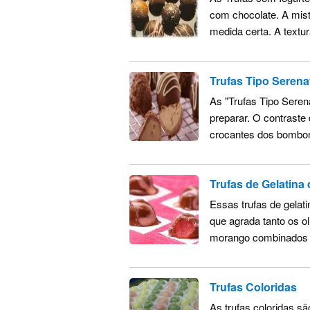
com chocolate. A mist
medida certa. A textur
Trufas Tipo Seren
As "Trufas Tipo Seren
preparar. O contrast
crocantes dos bombons
Trufas de Gelatina
Essas trufas de gela
que agrada tanto os ol
morango combinados c
Trufas Coloridas
As trufas coloridas s