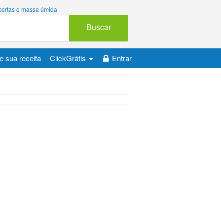
 certas e massa úmida
Buscar
e sua receita
ClickGrátis
Entrar