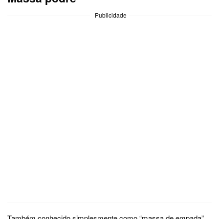
Publicidade
Também conhecido simplesmente como “massa de empada”,