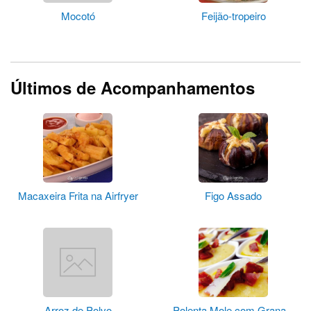
Mocotó
Feijão-tropeiro
Últimos de Acompanhamentos
Macaxeira Frita na Airfryer
Figo Assado
Arroz de Polvo
Polenta Mole com Grana...