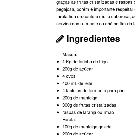
graças às frutas cristalizadas e raspas
pegajosa, porém é importante respeitar
farofa fica crocante e muito saborosa, a
servida com um café ou chá no fim da t
Ingredientes
Massa:
1 Kg de farinha de trigo
200g de açúcar
4 ovos
400 mL de leite
4 tabletes de fermento para pão
200g de manteiga
300g de frutas cristalizadas
raspas de laranja ou limão
Farofa:
100g de manteiga gelada
200g de açúcar