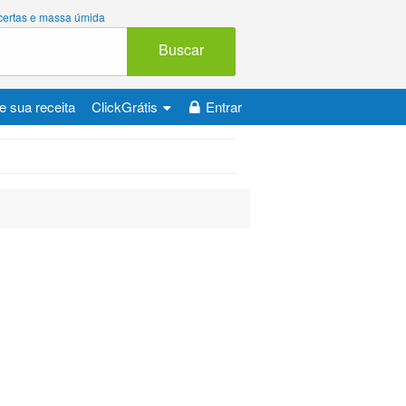
 certas e massa úmida
Buscar
e sua receita
ClickGrátis
Entrar