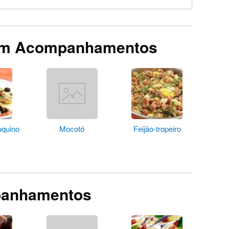
em Acompanhamentos
oquino
Mocotó
Feijão-tropeiro
panhamentos