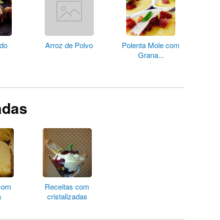
ado
Arroz de Polvo
Polenta Mole com
Grana...
adas
 com
Receitas com
a
cristalizadas