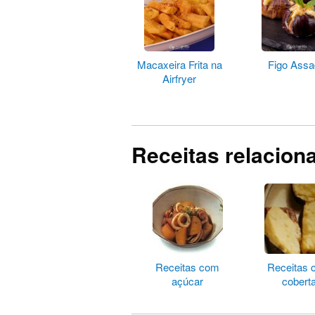
Macaxeira Frita na
Figo Ass
Airfryer
Receitas relacion
Receitas com
Receitas
açúcar
cobert