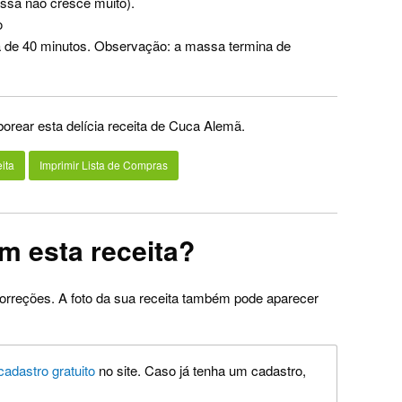
ssa não cresce muito).
o
ca de 40 minutos. Observação: a massa termina de
borear esta delícia receita de Cuca Alemã.
ita
Imprimir Lista de Compras
m esta receita?
orreções. A foto da sua receita também pode aparecer
cadastro gratuito
no site. Caso já tenha um cadastro,