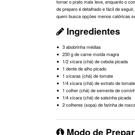
tornar o prato mais leve, enquanto o c
de preparo é detalhado e fácil de seguir
quem busca opções menos calóricas se
Ingredientes
3 abobrinha médias
230 g de carne moída magra
1/2 xícara (chá) de cebola picada
1 dente de alho picado
1 xícaras (chá) de tomate
1/4 xícara (chá) de extrato de tomate
1 colher (chá) de semente de comin
1/4 xícara (chá) de salsinha picada
2 colheres (sopa) de farinha de rosc
Modo de Prepa