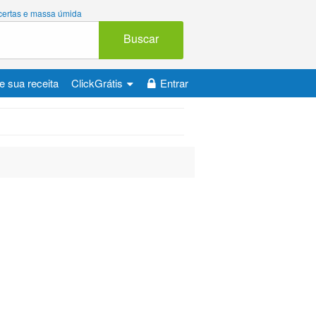
 certas e massa úmida
Buscar
e sua receita
ClickGrátis
Entrar