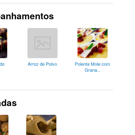
panhamentos
ado
Arroz de Polvo
Polenta Mole com
Grana...
adas