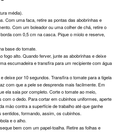
tura média).
as. Com uma faca, retire as pontas das abobrinhas e
mento. Com um boleador ou uma colher de chá, retire o
borda com 0,5 cm na casca. Pique o miolo e reserve,
na base do tomate.
fogo alto. Quando ferver, junte as abobrinhas e deixe
uma escumadeira e transfira para um recipiente com água
 deixe por 10 segundos. Transfira o tomate para a tigela
faz com que a pele se desprenda mais facilmente. Em
ue ela saia por completo. Corte o tomate ao meio,
es com o dedo. Para cortar em cubinhos uniformes, aperte
 mão contra a superfície de trabalho até que ganhe
s sentidos, formando, assim, os cubinhos.
ola e o alho.
e seque bem com um papel-toalha. Retire as folhas e