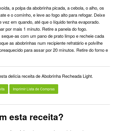
ída, a polpa da abobrinha picada, a cebola, o alho, os
ate e o cominho, e leve ao fogo alto para refogar. Deixe
 vez em quando, até que o líquido tenha evaporado.
ar por mais 1 minuto. Retire a panela do fogo.
, seque-as com um pano de prato limpo e recheie cada
ue as abobrinhas num recipiente refratário e polvilhe
preaquecido para assar por 20 minutos. Retire do forno e
esta delícia receita de Abobrinha Recheada Light.
ita
Imprimir Lista de Compras
m esta receita?