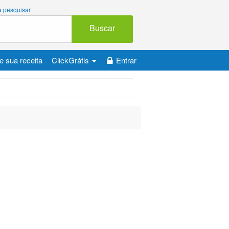
 a pesquisar
Buscar
e sua receita
ClickGrátis
Entrar