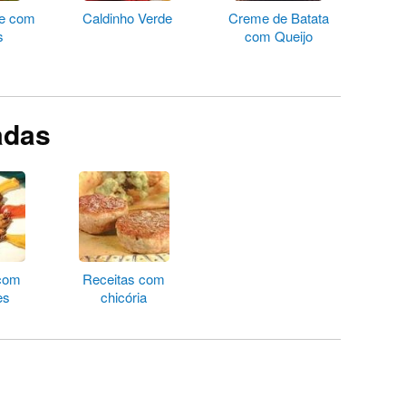
ne com
Caldinho Verde
Creme de Batata
s
com Queijo
adas
 com
Receitas com
es
chicória