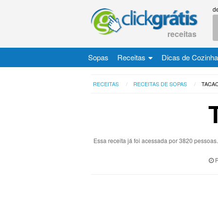
d
receitas
Sopas
Receitas
Dicas de Cozinha
RECEITAS
RECEITAS DE SOPAS
TACA
Essa receita já foi acessada por 3820 pessoa
P