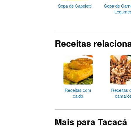
Sopa de Capeletti
Sopa de Car
Legume
Receitas relacion
Receitas com
Receitas
caldo
camarõ
Mais para Tacacá