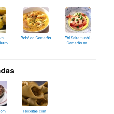
om
Bobó de Camarão
Ebi Sakamushi -
Murro
Camarão no...
adas
 com
Receitas com