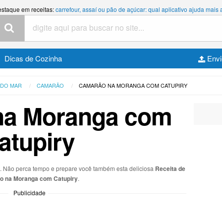
estaque em receitas:
carrefour, assaí ou pão de açúcar: qual aplicativo ajuda mais
Dicas de Cozinha
Envi
 DO MAR
CAMARÃO
CAMARÃO NA MORANGA COM CATUPIRY
na Moranga com
atupiry
s. Não perca tempo e prepare você também esta deliciosa
Receita de
o na Moranga com Catupiry
.
Publicidade