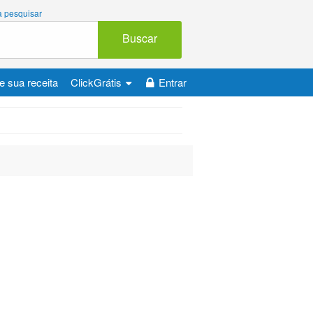
 a pesquisar
Buscar
e sua receita
ClickGrátis
Entrar