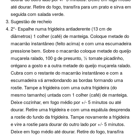
até dourar. Retire do fogo, transfira para um prato e sirva em
seguida com salada verde.
Sugestão de recheio
2°- Espalhe numa frigideira antiaderente (13 cm de
diâmetros) 1 colher (café) de manteiga. Coloque metade do
macarrão instantâneo (feito acima) e com uma escumadeira
pressione bem. Sobre o macarrão coloque metade do queijo
muçarela ralado, 100 g de presunto, ½ tomate picadinho,
orégano a gosto e a outra metade do queijo muçarela ralado.
Cubra com o restante do macarrão instantâneo e com a
escumadeira vá arredondando as bordas formando uma
rostie. Tampe a frigideira com uma outra frigideira (do
mesmo tamanho) untada com 1 colher (café) de manteiga.
Deixe cozinhar, em fogo médio por +/- 5 minutos ou até
dourar. Retire uma frigideira e com uma espátula desprenda
a rostie do fundo da frigideira. Tampe novamente a frigideira
e vire a rostie para dourar do outro lado por +/- 5 minutos.
Deixe em fogo médio até dourar. Retire do fogo, transfira