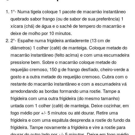
1°- Numa tigela coloque 1 pacote de macarrão instantâneo
quebrado sabor frango (ou de sabor de sua preferência) 1
xícara (chá) de água e o sachê de tempero do macarrão e
deixe de molho por 10 minutos.
2°- Espalhe numa frigideira antiaderente (13 cm de
diâmetros) 1 colher (café) de manteiga. Coloque metade do
macarrão instantâneo (feito acima) e com uma escumadeira
pressione bem. Sobre o macarrão coloque metade do
requeijão cremoso, 150 g de frango desfiado, cheiro-verde a
gosto e a outra metade do requeijão cremoso. Cubra com o
restante do macarrão instantâneo e com a escumadeira vá
arredondando as bordas formando uma rostie. Tampe a
frigideira com uma outra frigideira (do mesmo tamanho)
untada com 1 colher (café) de manteiga. Deixe cozinhar, em
fogo médio por +/- 5 minutos ou até dourar. Retire uma
frigideira e com uma espátula desprenda a rostie do fundo da
frigideira. Tampe novamente a frigideira e vire a rostie para
dourar do outro lado por +/- 5 minutos. Deixe em fogo médio