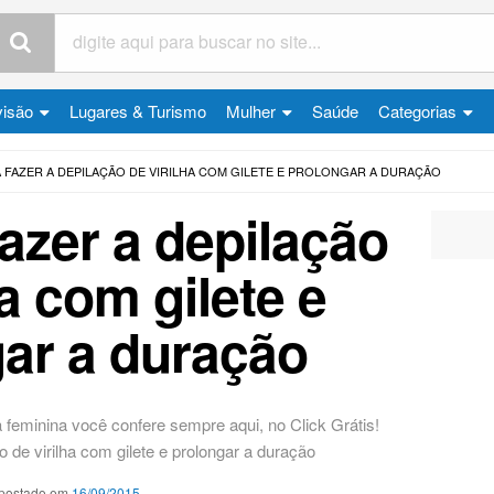
visão
Lugares & Turismo
Mulher
Saúde
Categorias
A FAZER A DEPILAÇÃO DE VIRILHA COM GILETE E PROLONGAR A DURAÇÃO
fazer a depilação
ha com gilete e
ar a duração
 feminina você confere sempre aqui, no Click Grátis!
o de virilha com gilete e prolongar a duração
postado em
16/09/2015
.