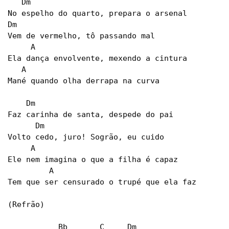
   Dm

No espelho do quarto, prepara o arsenal

Dm

Vem de vermelho, tô passando mal

     A

Ela dança envolvente, mexendo a cintura

   A

Mané quando olha derrapa na curva

    Dm

Faz carinha de santa, despede do pai

      Dm

Volto cedo, juro! Sogrão, eu cuido

     A

Ele nem imagina o que a filha é capaz

         A

Tem que ser censurado o trupé que ela faz

(Refrão)

           Bb       C     Dm
