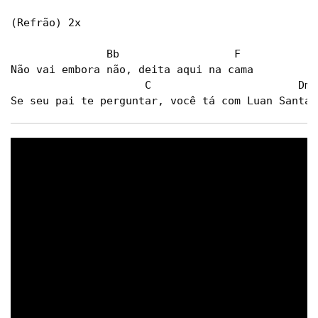
(Refrão) 2x

               Bb                  F

Não vai embora não, deita aqui na cama

                     C                       Dm

Se seu pai te perguntar, você tá com Luan Santan