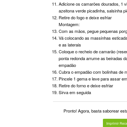
Adicione os camarões dourados, 1 vi
azeitona verde picadinha, salsinha p
Retire do fogo e deixe esfriar
Montagem:
Com as mãos, pegue pequenas porçõ
Vá colocando as massinhas esticada
e as laterais
Coloque o recheio de camarão (rese
ponta redonda arrume as beiradas d
empadão
Cubra o empadão com bolinhas de m
Pincele 1 gema e leve para assar em
Retire do forno e deixe esfriar
Sirva em seguida
Pronto! Agora, basta saborear es
Imprimir Rece