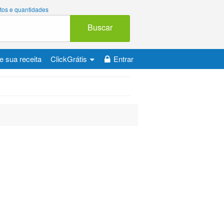
tos e quantidades
Buscar
e sua receita
ClickGrátis
Entrar