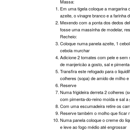
Massa:
Em uma tigela coloque a margarina co
azeite, o vinagre branco e a farinha d
Mexendo com a ponta dos dedos deli
fosse uma massinha de modelar, re
Recheio:
Coloque numa panela azeite, 1 cebol
cebola murchar
Adicione 2 tomates com pele e sem 
de manjericão a gosto, sal e pimenta
Transfira este refogado para o liquid
colheres (sopa) de amido de milho 
Reserve
Numa frigideira derreta 2 colheres 
com pimenta-do-reino moída e sal a 
Com uma escumadeira retire os cam
Reserve também o molho que ficar na
Numa panela coloque o creme do liqui
e leve ao fogo médio até engrossar