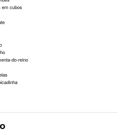
s em cubos
ate
o
lho
enta-do-reino
elas
picadinha
ro