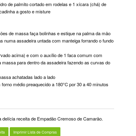
dro de palmito cortado em rodelas e 1 xícara (chá) de
icadinha a gosto e misture
es de massa faça bolinhas e estique na palma da mão
s numa assadeira untada com manteiga forrando o fundo
rvado acima) e com o auxílio de 1 faca comum com
a massa para dentro da assadeira fazendo as curvas do
assa achatadas lado a lado
 forno médio preaquecido a 180°C por 30 a 40 minutos
ta delícia receita de Empadão Cremoso de Camarão.
ita
Imprimir Lista de Compras