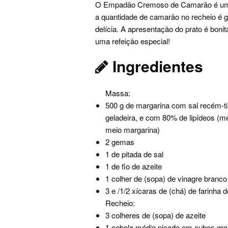
O Empadão Cremoso de Camarão é uma 
a quantidade de camarão no recheio é
delícia. A apresentação do prato é bonit
uma refeição especial!
Ingredientes
Massa:
500 g de margarina com sal recém-ti
geladeira, e com 80% de lipídeos (m
meio margarina)
2 gemas
1 de pitada de sal
1 de fio de azeite
1 colher de (sopa) de vinagre branco
3 e /1/2 xícaras de (chá) de farinha d
Recheio:
3 colheres de (sopa) de azeite
1 cebola média picada em cubos gr