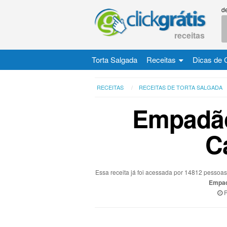
d
receitas
Torta Salgada
Receitas
Dicas de 
RECEITAS
RECEITAS DE TORTA SALGADA
Empadã
C
Essa receita já foi acessada por 14812 pessoa
Empad
P