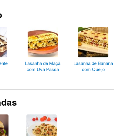
o
ente
Lasanha de Maçã
Lasanha de Banana
com Uva Passa
com Queijo
adas