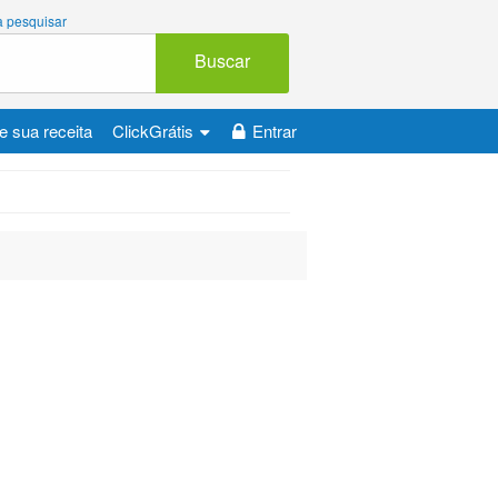
 a pesquisar
Buscar
e sua receita
ClickGrátis
Entrar