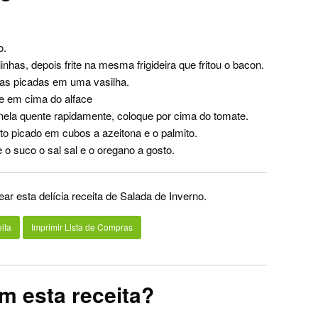
o.
nhas, depois frite na mesma frigideira que fritou o bacon.
elas picadas em uma vasilha.
e em cima do alface
nela quente rapidamente, coloque por cima do tomate.
nto picado em cubos a azeitona e o palmito.
o suco o sal sal e o oregano a gosto.
ar esta delícia receita de Salada de Inverno.
ita
Imprimir Lista de Compras
m esta receita?