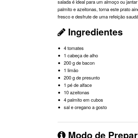
salada é ideal para um almoço ou jantar
palmito e azeitonas, torna este prato 
fresco e desfrute de uma refeição saudá
Ingredientes
4 tomates
1 cabeça de alho
200 g de bacon
1 limão
200 g de presunto
1 pé de alface
10 azeitonas
4 palmito em cubos
sal e oregano a gosto
Modo de Prepa