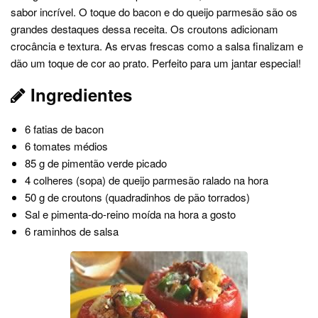
sabor incrível. O toque do bacon e do queijo parmesão são os
grandes destaques dessa receita. Os croutons adicionam
crocância e textura. As ervas frescas como a salsa finalizam e
dão um toque de cor ao prato. Perfeito para um jantar especial!
Ingredientes
6 fatias de bacon
6 tomates médios
85 g de pimentão verde picado
4 colheres (sopa) de queijo parmesão ralado na hora
50 g de croutons (quadradinhos de pão torrados)
Sal e pimenta-do-reino moída na hora a gosto
6 raminhos de salsa