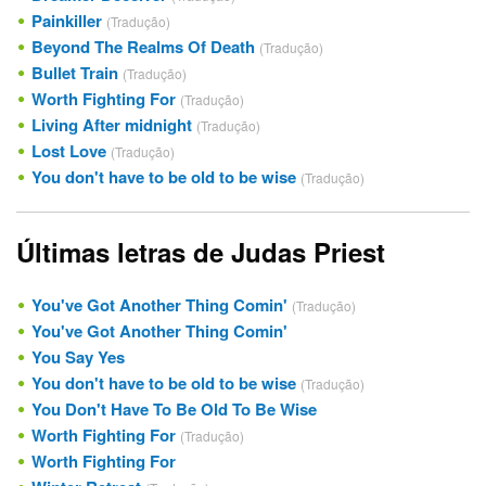
Painkiller
(Tradução)
Beyond The Realms Of Death
(Tradução)
Bullet Train
(Tradução)
Worth Fighting For
(Tradução)
Living After midnight
(Tradução)
Lost Love
(Tradução)
You don't have to be old to be wise
(Tradução)
Últimas letras de Judas Priest
You've Got Another Thing Comin'
(Tradução)
You've Got Another Thing Comin'
You Say Yes
You don't have to be old to be wise
(Tradução)
You Don't Have To Be Old To Be Wise
Worth Fighting For
(Tradução)
Worth Fighting For