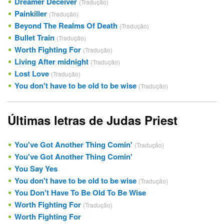
Dreamer Deceiver
(Tradução)
Painkiller
(Tradução)
Beyond The Realms Of Death
(Tradução)
Bullet Train
(Tradução)
Worth Fighting For
(Tradução)
Living After midnight
(Tradução)
Lost Love
(Tradução)
You don't have to be old to be wise
(Tradução)
Últimas letras de Judas Priest
You've Got Another Thing Comin'
(Tradução)
You've Got Another Thing Comin'
You Say Yes
You don't have to be old to be wise
(Tradução)
You Don't Have To Be Old To Be Wise
Worth Fighting For
(Tradução)
Worth Fighting For