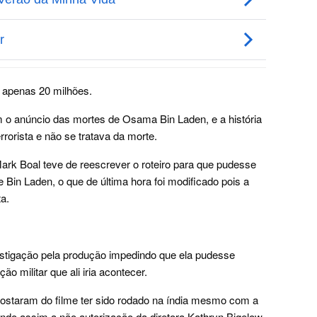
 apenas 20 milhões.
 o anúncio das mortes de Osama Bin Laden, e a história
rorista e não se tratava da morte.
Mark Boal teve de reescrever o roteiro para que pudesse
 Bin Laden, o que de última hora foi modificado pois a
ta.
estigação pela produção impedindo que ela pudesse
o militar que ali iria acontecer.
gostaram do filme ter sido rodado na índia mesmo com a
ando assim a não autorização da diretora Kathryn Bigelow