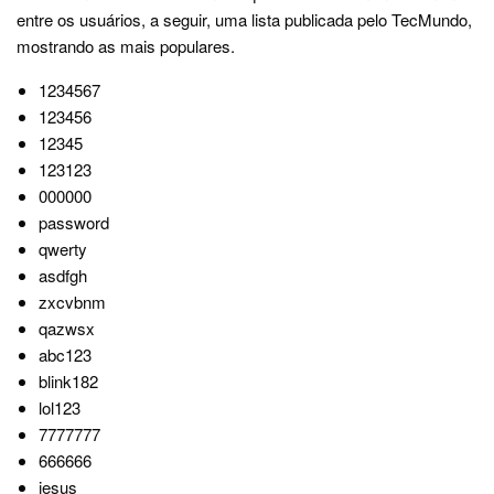
entre os usuários, a seguir, uma lista publicada pelo TecMundo,
mostrando as mais populares.
1234567
123456
12345
123123
000000
password
qwerty
asdfgh
zxcvbnm
qazwsx
abc123
blink182
lol123
7777777
666666
jesus