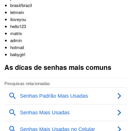
brasil/brazil
letmein
iloveyou
hello123
matrix
admin
hotmail
babygirl
As dicas de senhas mais comuns