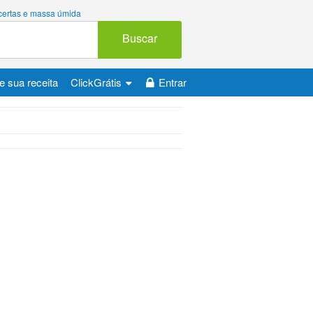
 certas e massa úmida
Buscar
e sua receita
ClickGrátis
Entrar