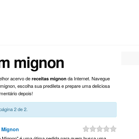
om mignon
elhor acervo de
receitas mignon
da Internet. Navegue
ignon, escolha sua predileta e prepare uma deliciosa
mentário depois!
página 2 de 2.
é Mignon
lé Mignon" é uma ótima pedida para quem busca uma