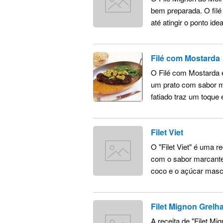
bem preparada. O filé
até atingir o ponto ide
Filé com Mostarda
O Filé com Mostarda 
um prato com sabor ma
fatiado traz um toque 
Filet Viet
O "Filet Viet" é uma r
com o sabor marcante 
coco e o açúcar masc
Filet Mignon Grelh
A receita de "Filet 