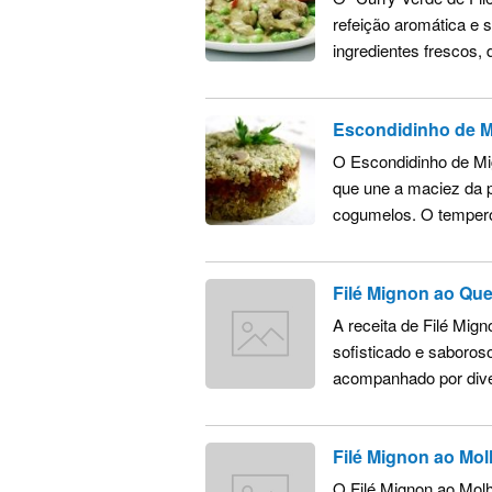
refeição aromática e 
ingredientes frescos, 
Escondidinho de 
O Escondidinho de Mi
que une a maciez da p
cogumelos. O tempero 
Filé Mignon ao Que
A receita de Filé Mig
sofisticado e saboros
acompanhado por diver
Filé Mignon ao Mo
O Filé Mignon ao Mol