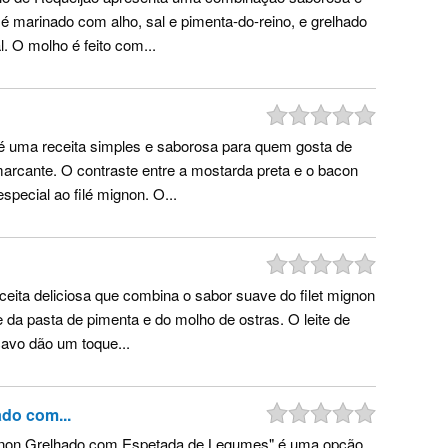
 é marinado com alho, sal e pimenta-do-reino, e grelhado
al. O molho é feito com...
é uma receita simples e saborosa para quem gosta de
rcante. O contraste entre a mostarda preta e o bacon
especial ao filé mignon. O...
eceita deliciosa que combina o sabor suave do filet mignon
da pasta de pimenta e do molho de ostras. O leite de
avo dão um toque...
ado com...
Mignon Grelhado com Espetada de Legumes" é uma opção