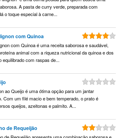
saborosa. A pasta de curry verde, preparada com
dá o toque especial à carne...
Mignon com Quinoa
gnon com Quinoa é uma receita saborosa e saudável,
roteína animal com a riqueza nutricional da quinoa e dos
equilibrado com raspas de...
ijo
non ao Queijo é uma ótima opção para um jantar
o. Com um filé macio e bem temperado, o prato é
sos queijos, azeitonas e palmito. A...
lho de Requeijão
ho de Requeijão apresenta uma combinação saborosa e