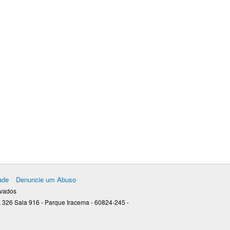
ade
Denuncie um Abuso
rvados
 326 Sala 916 - Parque Iracema - 60824-245 -