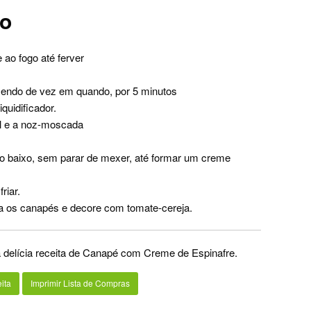
ro
 ao fogo até ferver
exendo de vez em quando, por 5 minutos
quidificador.
sal e a noz-moscada
go baixo, sem parar de mexer, até formar um creme
riar.
ra os canapés e decore com tomate-cereja.
a delícia receita de Canapé com Creme de Espinafre.
ita
Imprimir Lista de Compras