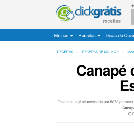
d
receitas
Molhos
Receitas
Dicas de Cozi
RECEITAS
RECEITAS DE MOLHOS
MAI
Canapé 
Es
Essa receita já foi acessada por 5073 pessoa
Canap
P