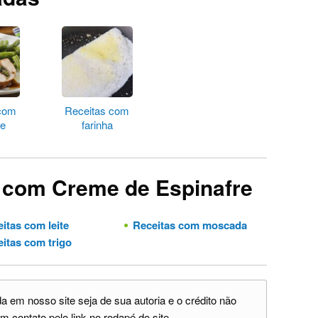
 com
Receitas com
re
farinha
 com Creme de Espinafre
itas com leite
Receitas com moscada
itas com trigo
 em nosso site seja de sua autoria e o crédito não
m contato pelo link no rodapé do site.