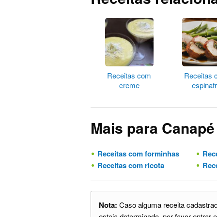
Receitas com
Receitas
creme
espinaf
Mais para Canapé
Receitas com forminhas
Rece
Receitas com ricota
Rece
Nota:
Caso alguma receita cadastrada
esteja determinado, por favor entrar e