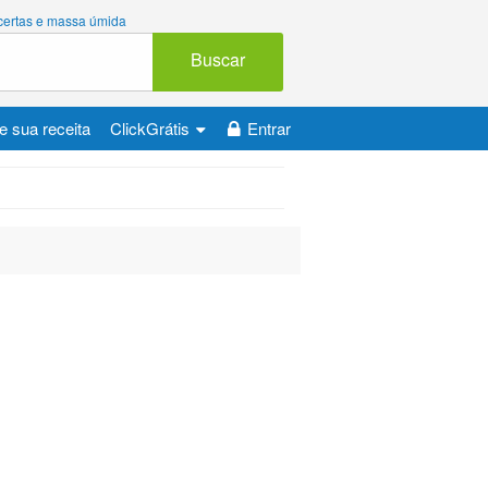
 certas e massa úmida
Buscar
e sua receita
ClickGrátis
Entrar