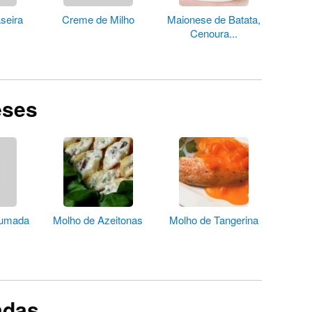
seira
Creme de Milho
Maionese de Batata,
Cenoura...
eses
fumada
Molho de Azeitonas
Molho de Tangerina
adas