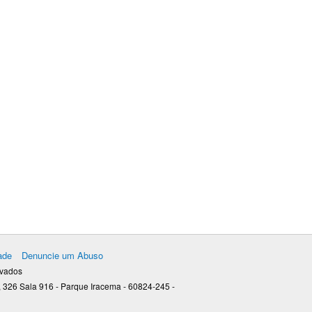
ade
Denuncie um Abuso
rvados
 326 Sala 916 - Parque Iracema - 60824-245 -