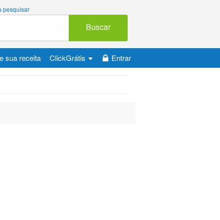
 a pesquisar
Buscar
e sua receita
ClickGrátis
Entrar