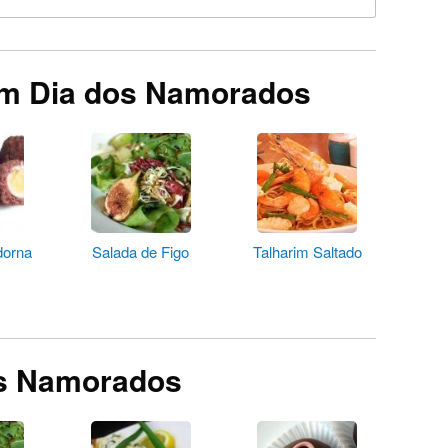
em Dia dos Namorados
dorna
Salada de Figo
Talharim Saltado
s
os Namorados