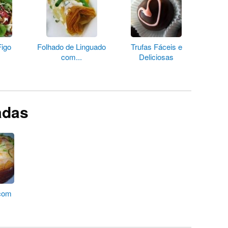
Figo
Folhado de Linguado
Trufas Fáceis e
com...
Deliciosas
adas
 com