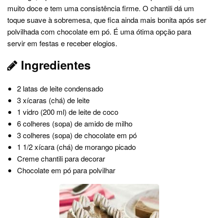
muito doce e tem uma consistência firme. O chantili dá um
toque suave à sobremesa, que fica ainda mais bonita após ser
polvilhada com chocolate em pó. É uma ótima opção para
servir em festas e receber elogios.
Ingredientes
2 latas de leite condensado
3 xícaras (chá) de leite
1 vidro (200 ml) de leite de coco
6 colheres (sopa) de amido de milho
3 colheres (sopa) de chocolate em pó
1 1/2 xícara (chá) de morango picado
Creme chantili para decorar
Chocolate em pó para polvilhar