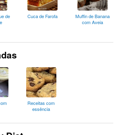
ue de
Cuca de Farofa
Muffin de Banana
e
com Aveia
adas
 com
Receitas com
essência