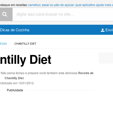
estaque em receitas:
carrefour, assaí ou pão de açúcar: qual aplicativo ajuda mais
Dicas de Cozinha
Envi
MESAS
CHANTILLY DIET
tilly Diet
s. Não perca tempo e prepare você também esta deliciosa
Receita de
Chantilly Diet
.
ublicado em
13/01/2012
Publicidade