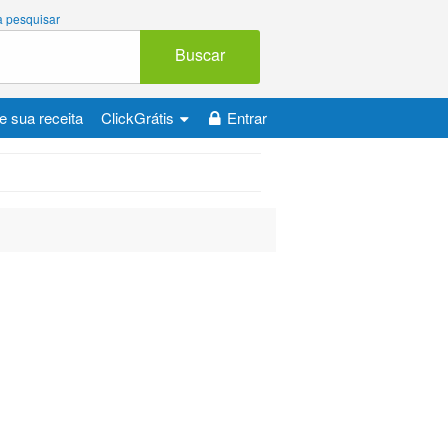
 a pesquisar
Buscar
e sua receita
ClickGrátis
Entrar