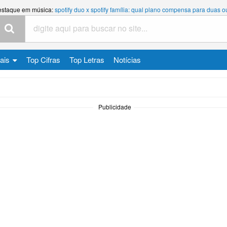
estaque em música:
spotify duo x spotify família: qual plano compensa para duas 
cais
Top Cifras
Top Letras
Notícias
Publicidade