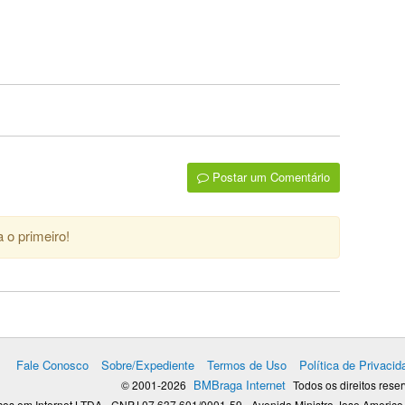
Postar um Comentário
 o primeiro!
Fale Conosco
Sobre/Expediente
Termos de Uso
Política de Privacid
BMBraga Internet
© 2001-2026
Todos os direitos rese
os em Internet LTDA - CNPJ 07.637.601/0001-59 - Avenida Ministro Jose Americo,