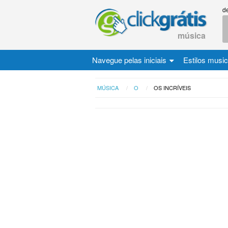
d
música
Navegue pelas iniciais
Estilos musi
MÚSICA
O
OS INCRÍVEIS