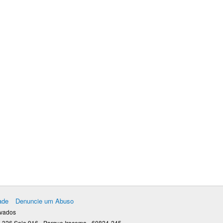
ade
Denuncie um Abuso
rvados
 326 Sala 916 - Parque Iracema - 60824-245 -