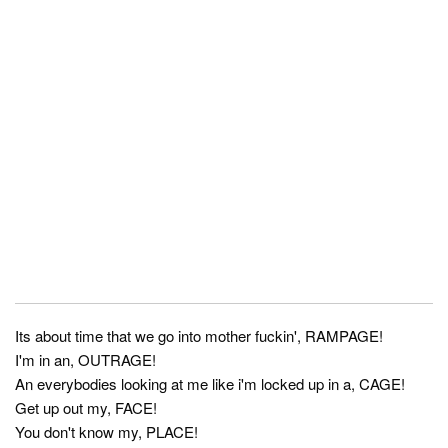
Its about time that we go into mother fuckin', RAMPAGE!
I'm in an, OUTRAGE!
An everybodies looking at me like i'm locked up in a, CAGE!
Get up out my, FACE!
You don't know my, PLACE!