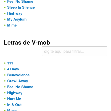
Feel No Shame
Sleep In Silence
Highway
My Asylum
Mime
Letras de V-mob
111
4 Days
Benevolence
Crawl Away
Feel No Shame
Highway
Hurt Me
In & Out
Mime