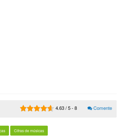
4.63
/
5
-
8
Comente
cas
Cifras de músicas