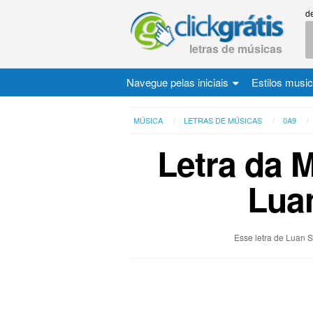
d
letras de músicas
Navegue pelas iniciais
Estilos musi
MÚSICA
LETRAS DE MÚSICAS
0A9
Letra da M
Lua
Esse letra de Luan 