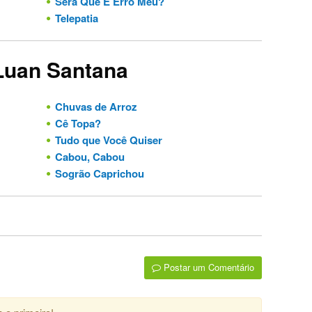
Será Que É Erro Meu?
Telepatia
 Luan Santana
Chuvas de Arroz
Cê Topa?
Tudo que Você Quiser
Cabou, Cabou
Sogrão Caprichou
Postar um Comentário