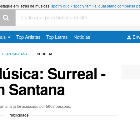
estaque em letras de músicas:
spotify duo x spotify família: qual plano compensa
cais
Top Artistas
Top Letras
Notícias
Env
LUAN SANTANA
SURREAL
úsica: Surreal -
n Santana
Santana já foi acessado por 5602 pessoas.
Publicidade