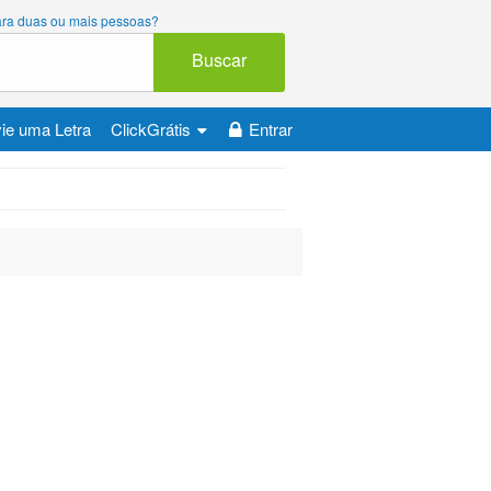
 para duas ou mais pessoas?
Buscar
ie uma Letra
ClickGrátis
Entrar