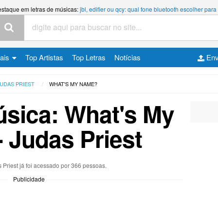
estaque em letras de músicas:
jbl, edifier ou qcy: qual fone bluetooth escolher p
cais
Top Artistas
Top Letras
Notícias
Env
UDAS PRIEST
WHAT'S MY NAME?
úsica: What's My
 Judas Priest
 Priest já foi acessado por 366 pessoas.
Publicidade