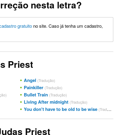
rreção nesta letra?
cadastro gratuito
no site. Caso já tenha um cadastro,
s Priest
Angel
(Tradução)
Painkiller
(Tradução)
Bullet Train
ção)
(Tradução)
Living After midnight
(Tradução)
You don't have to be old to be wise
(Tradução)
Judas Priest