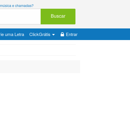
ara música e chamadas?
Buscar
ie uma Letra
ClickGrátis
Entrar