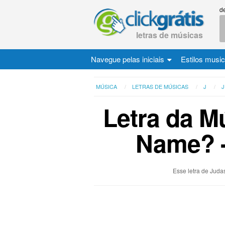
d
letras de músicas
Navegue pelas iniciais
Estilos musi
MÚSICA
LETRAS DE MÚSICAS
J
J
Letra da M
Name? -
Esse letra de Judas