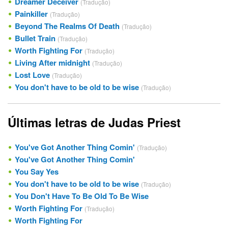
Dreamer Deceiver
(Tradução)
Painkiller
(Tradução)
Beyond The Realms Of Death
(Tradução)
Bullet Train
(Tradução)
Worth Fighting For
(Tradução)
Living After midnight
(Tradução)
Lost Love
(Tradução)
You don't have to be old to be wise
(Tradução)
Últimas letras de Judas Priest
You've Got Another Thing Comin'
(Tradução)
You've Got Another Thing Comin'
You Say Yes
You don't have to be old to be wise
(Tradução)
You Don't Have To Be Old To Be Wise
Worth Fighting For
(Tradução)
Worth Fighting For