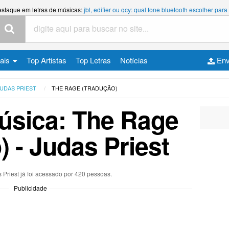
estaque em letras de músicas:
jbl, edifier ou qcy: qual fone bluetooth escolher p
cais
Top Artistas
Top Letras
Notícias
Env
UDAS PRIEST
THE RAGE (TRADUÇÃO)
úsica: The Rage
) - Judas Priest
 Priest já foi acessado por 420 pessoas.
Publicidade