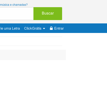
ara música e chamadas?
Buscar
ie uma Letra
ClickGrátis
Entrar