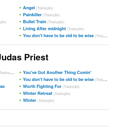
Angel
(Tradução)
Painkiller
(Tradução)
Bullet Train
ção)
(Tradução)
Living After midnight
(Tradução)
You don't have to be old to be wise
(Tradução)
Judas Priest
You've Got Another Thing Comin'
Tradução)
You don't have to be old to be wise
(Tradução)
ise
Worth Fighting For
(Tradução)
Winter Retreat
(Tradução)
Winter
(Tradução)