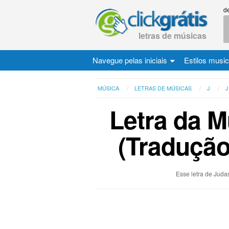
d
letras de músicas
Navegue pelas iniciais
Estilos musi
MÚSICA
LETRAS DE MÚSICAS
J
J
Letra da M
(Tradução
Esse letra de Judas