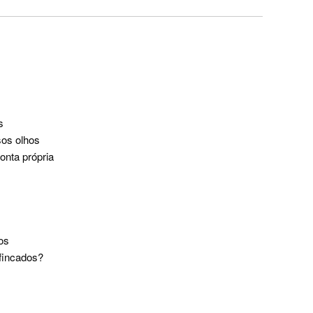
s
os olhos
onta própria
os
fincados?