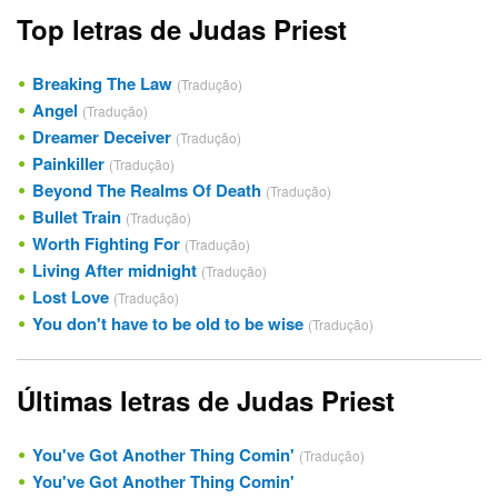
Top letras de Judas Priest
Breaking The Law
(Tradução)
Angel
(Tradução)
Dreamer Deceiver
(Tradução)
Painkiller
(Tradução)
Beyond The Realms Of Death
(Tradução)
Bullet Train
(Tradução)
Worth Fighting For
(Tradução)
Living After midnight
(Tradução)
Lost Love
(Tradução)
You don't have to be old to be wise
(Tradução)
Últimas letras de Judas Priest
You've Got Another Thing Comin'
(Tradução)
You've Got Another Thing Comin'