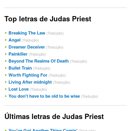
Top letras de Judas Priest
Breaking The Law
(Tradução)
Angel
(Tradução)
Dreamer Deceiver
(Tradução)
Painkiller
(Tradução)
Beyond The Realms Of Death
(Tradução)
Bullet Train
(Tradução)
Worth Fighting For
(Tradução)
Living After midnight
(Tradução)
Lost Love
(Tradução)
You don't have to be old to be wise
(Tradução)
Últimas letras de Judas Priest
You've Got Another Thing Comin'
(Tradução)