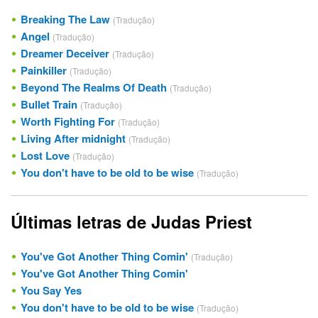
Breaking The Law
(Tradução)
Angel
(Tradução)
Dreamer Deceiver
(Tradução)
Painkiller
(Tradução)
Beyond The Realms Of Death
(Tradução)
Bullet Train
(Tradução)
Worth Fighting For
(Tradução)
Living After midnight
(Tradução)
Lost Love
(Tradução)
You don't have to be old to be wise
(Tradução)
Últimas letras de Judas Priest
You've Got Another Thing Comin'
(Tradução)
You've Got Another Thing Comin'
You Say Yes
You don't have to be old to be wise
(Tradução)