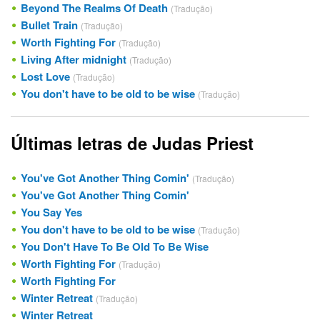
Beyond The Realms Of Death
(Tradução)
Bullet Train
(Tradução)
Worth Fighting For
(Tradução)
Living After midnight
(Tradução)
Lost Love
(Tradução)
You don't have to be old to be wise
(Tradução)
Últimas letras de Judas Priest
You've Got Another Thing Comin'
(Tradução)
You've Got Another Thing Comin'
You Say Yes
You don't have to be old to be wise
(Tradução)
You Don't Have To Be Old To Be Wise
Worth Fighting For
(Tradução)
Worth Fighting For
Winter Retreat
(Tradução)
Winter Retreat