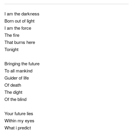
I am the darkness
Born out of light
I am the force
The fire
That burns here
Tonight
Bringing the future
To all mankind
Guider of life
Of death
The dight
Of the blind
Your future lies
Within my eyes
What i predict