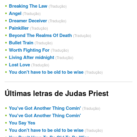
Breaking The Law
(Tradução)
Angel
(Tradução)
Dreamer Deceiver
(Tradução)
Painkiller
(Tradução)
Beyond The Realms Of Death
(Tradução)
Bullet Train
(Tradução)
Worth Fighting For
(Tradução)
Living After midnight
(Tradução)
Lost Love
(Tradução)
You don't have to be old to be wise
(Tradução)
Últimas letras de Judas Priest
You've Got Another Thing Comin'
(Tradução)
You've Got Another Thing Comin'
You Say Yes
You don't have to be old to be wise
(Tradução)