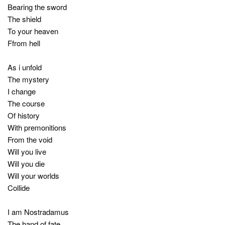
Bearing the sword
The shield
To your heaven
Ffrom hell
As i unfold
The mystery
I change
The course
Of history
With premonitions
From the void
Will you live
Will you die
Will your worlds
Collide
I am Nostradamus
The hand of fate