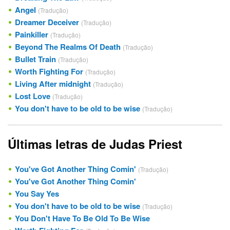
Angel
(Tradução)
Dreamer Deceiver
(Tradução)
Painkiller
(Tradução)
Beyond The Realms Of Death
(Tradução)
Bullet Train
(Tradução)
Worth Fighting For
(Tradução)
Living After midnight
(Tradução)
Lost Love
(Tradução)
You don't have to be old to be wise
(Tradução)
Últimas letras de Judas Priest
You've Got Another Thing Comin'
(Tradução)
You've Got Another Thing Comin'
You Say Yes
You don't have to be old to be wise
(Tradução)
You Don't Have To Be Old To Be Wise