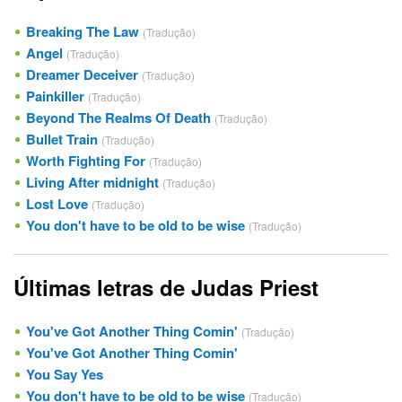
Breaking The Law
(Tradução)
Angel
(Tradução)
Dreamer Deceiver
(Tradução)
Painkiller
(Tradução)
Beyond The Realms Of Death
(Tradução)
Bullet Train
(Tradução)
Worth Fighting For
(Tradução)
Living After midnight
(Tradução)
Lost Love
(Tradução)
You don't have to be old to be wise
(Tradução)
Últimas letras de Judas Priest
You've Got Another Thing Comin'
(Tradução)
You've Got Another Thing Comin'
You Say Yes
You don't have to be old to be wise
(Tradução)