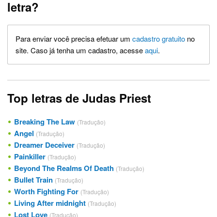
letra?
Para enviar você precisa efetuar um
cadastro gratuito
no
site. Caso já tenha um cadastro, acesse
aqui
.
Top letras de Judas Priest
Breaking The Law
(Tradução)
Angel
(Tradução)
Dreamer Deceiver
(Tradução)
Painkiller
(Tradução)
Beyond The Realms Of Death
(Tradução)
Bullet Train
(Tradução)
Worth Fighting For
(Tradução)
Living After midnight
(Tradução)
Lost Love
(Tradução)