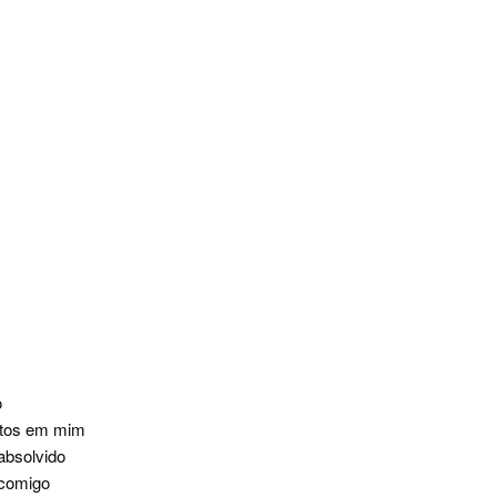
o
ltos em mim
absolvido
 comigo