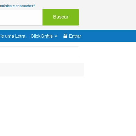
ara música e chamadas?
Buscar
ie uma Letra
ClickGrátis
Entrar