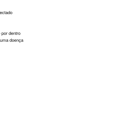
fectado
 por dentro
lguma doença