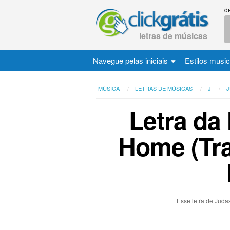
d
letras de músicas
Navegue pelas iniciais
Estilos musi
MÚSICA
LETRAS DE MÚSICAS
J
J
Letra da 
Home (Tra
Esse letra de Judas