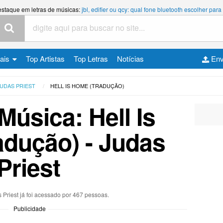
estaque em letras de músicas:
jbl, edifier ou qcy: qual fone bluetooth escolher p
cais
Top Artistas
Top Letras
Notícias
Env
UDAS PRIEST
HELL IS HOME (TRADUÇÃO)
Música: Hell Is
dução) - Judas
Priest
 Priest já foi acessado por 467 pessoas.
Publicidade