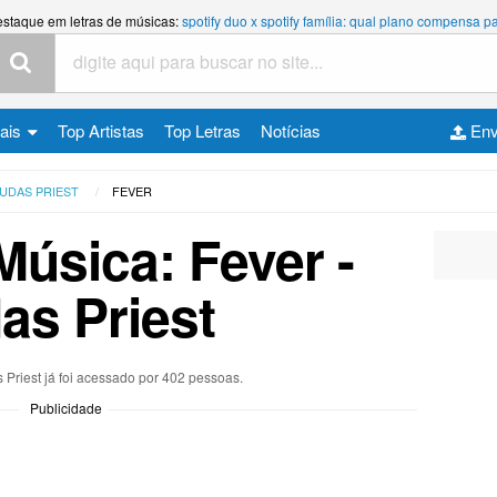
estaque em letras de músicas:
spotify duo x spotify família: qual plano compensa
cais
Top Artistas
Top Letras
Notícias
Env
UDAS PRIEST
FEVER
Música: Fever -
as Priest
 Priest já foi acessado por 402 pessoas.
Publicidade