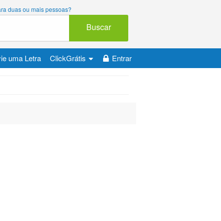
 para duas ou mais pessoas?
Buscar
ie uma Letra
ClickGrátis
Entrar