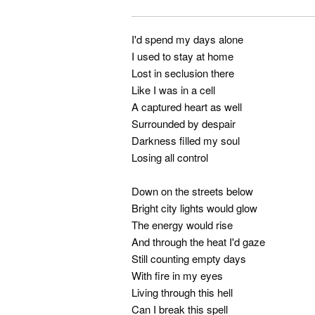
I'd spend my days alone
I used to stay at home
Lost in seclusion there
Like I was in a cell
A captured heart as well
Surrounded by despair
Darkness filled my soul
Losing all control
Down on the streets below
Bright city lights would glow
The energy would rise
And through the heat I'd gaze
Still counting empty days
With fire in my eyes
Living through this hell
Can I break this spell