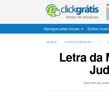
d
letras de músicas
Navegue pelas iniciais
Estilos musi
MÚSICA
LETRAS DE MÚSICAS
J
J
Letra da 
Jud
Esse letra de Judas