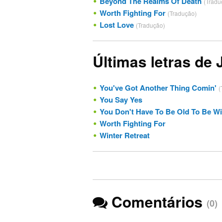
Beyond The Realms Of Death
(Tradu
Worth Fighting For
(Tradução)
Lost Love
(Tradução)
Últimas letras de 
You've Got Another Thing Comin'
(
You Say Yes
You Don't Have To Be Old To Be W
Worth Fighting For
Winter Retreat
Comentários
(0)