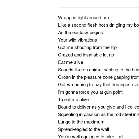
Wrapped tight around me
Like a second flesh hot skin gling my b
As the ecstasy begins
Your wild vibrations
Got me shooting from the hip
Crazed and insatiable let rip
Eat me alive
Sounds like on animal panting to the bea
Groan in the pleasure zone gasping from
Gut-wrenching frenzy that deranges ever
I'm gonna force you at gun point
To eat me alive
Bound to deliver as you give and I collec
Squealing in passion as the rod steel inj
Lunge to the maximum
Spread-eagled to the wall
You're well equipped to take it all