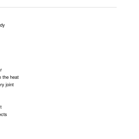
ody
r
 the heat
y joint
t
ects