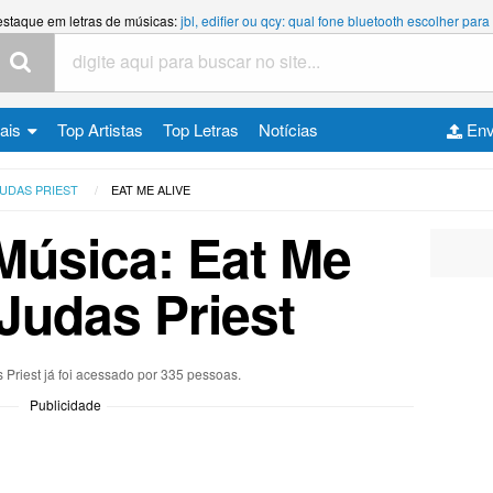
estaque em letras de músicas:
jbl, edifier ou qcy: qual fone bluetooth escolher p
cais
Top Artistas
Top Letras
Notícias
Env
UDAS PRIEST
EAT ME ALIVE
 Música: Eat Me
 Judas Priest
 Priest já foi acessado por 335 pessoas.
Publicidade