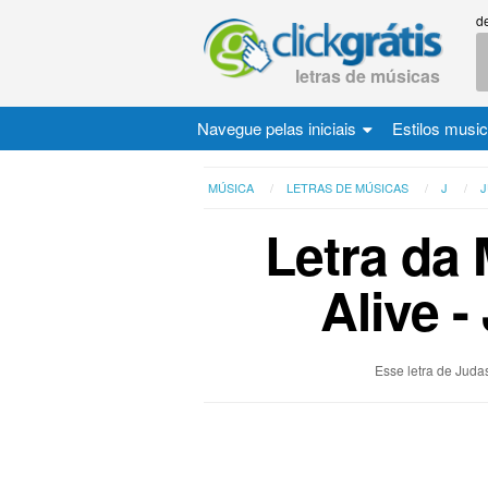
d
letras de músicas
Navegue pelas iniciais
Estilos musi
MÚSICA
LETRAS DE MÚSICAS
J
J
Letra da
Alive -
Esse letra de Judas