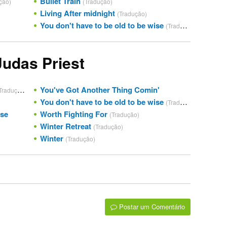
Bullet Train
ção)
(Tradução)
Living After midnight
(Tradução)
You don't have to be old to be wise
(Tradução)
Judas Priest
You've Got Another Thing Comin'
Tradução)
You don't have to be old to be wise
(Tradução)
ise
Worth Fighting For
(Tradução)
Winter Retreat
(Tradução)
Winter
(Tradução)
Postar um Comentário