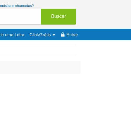
ara música e chamadas?
Buscar
ie uma Letra
ClickGrátis
Entrar